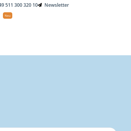
49 511 300 320 10
Newsletter
Suche
n
Golf-Magazin
Über Uns
Neu