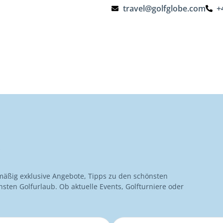
travel@golfglobe.com
+
Golfurlaub
Golfhotels
Golfplätze
Reisetheme
R
mäßig exklusive Angebote, Tipps zu den schönsten
hsten Golfurlaub. Ob aktuelle Events, Golfturniere oder