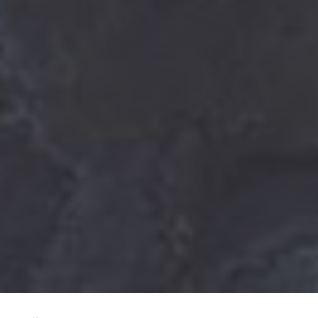
HOTEL QUINTA DO LAGO
Portugal, Golfurlaub Algarve
Direkt am Meer
Luxusresort
Pools
Wellness / Spa