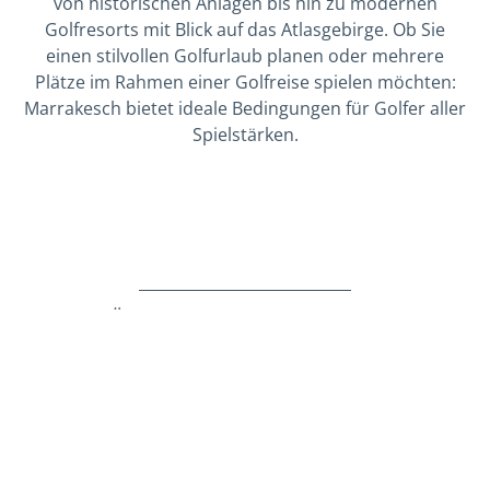
von historischen Anlagen bis hin zu modernen
Golfresorts mit Blick auf das Atlasgebirge. Ob Sie
einen stilvollen Golfurlaub planen oder mehrere
Plätze im Rahmen einer Golfreise spielen möchten:
Marrakesch bietet ideale Bedingungen für Golfer aller
Spielstärken.
GOLFPLÄTZE MARRAKESCH ENTDECKEN
Ein visueller Rundgang durch die renommiertesten
Golfplätze der Region – für alle, die ihren Golfurlaub planen.