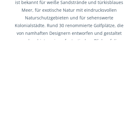
ist bekannt für weiße Sandstrände und türkisblaues
Meer, für exotische Natur mit eindrucksvollen
Naturschutzgebieten und für sehenswerte
Kolonialstädte. Rund 30 renommierte Golfplätze, die
von namhaften Designern entworfen und gestaltet
wurden, bieten einen fantastischen Blick auf die
Karibikinsel. Planen Sie jetzt Ihren Golfurlaub in der
Dominikanischen Republik.
GOLFHOTELS & RESORTS