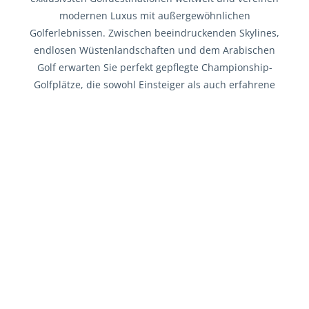
modernen Luxus mit außergewöhnlichen
Golferlebnissen. Zwischen beeindruckenden Skylines,
endlosen Wüstenlandschaften und dem Arabischen
Golf erwarten Sie perfekt gepflegte Championship-
Golfplätze, die sowohl Einsteiger als auch erfahrene
Golfer begeistern. Rund um Dubai, Abu Dhabi und
Ras Al Khaimah erleben Sie Golf auf höchstem Niveau
– kombiniert mit luxuriösen Resorts, erstklassigem
Service und einem vielseitigen Freizeitangebot. Ob
spektakuläre Plätze mit Blick auf die Skyline,
Golfanlagen inmitten der Wüste oder entspannte
Runden direkt am Meer: Ein Golfurlaub in den
Vereinigten Arabischen Emiraten bietet Abwechslung,
Qualität und ein unvergleichliches Reiseerlebnis.
Dank des ganzjährig warmen Klimas sind die Emirate
zudem ein ideales Reiseziel für Golfreisen im Herbst,
Winter und Frühjahr.