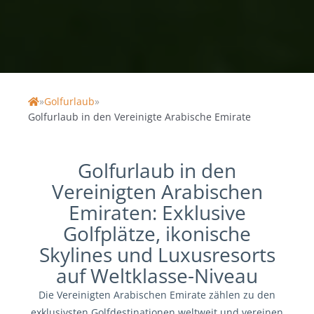
»
Golfurlaub
»
Home
Golfurlaub in den Vereinigte Arabische Emirate
Golfurlaub in den
Vereinigten Arabischen
Emiraten: Exklusive
Golfplätze, ikonische
Skylines und Luxusresorts
auf Weltklasse-Niveau
Die Vereinigten Arabischen Emirate zählen zu den
exklusivsten Golfdestinationen weltweit und vereinen