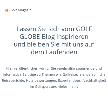
»
Golf Magazin
Home
Lassen Sie sich vom GOLF
GLOBE-Blog inspirieren
und bleiben Sie mit uns auf
dem Laufenden
Hier veröffentlichen wir für Sie regelmäßig spannende und
informative Beiträge zu Themen wie Golfreiseziele, persönliche
Reiseberichte, Hotelbewertungen, Expertentipps, Nachhaltigkeit
im Golfsport und vieles mehr.