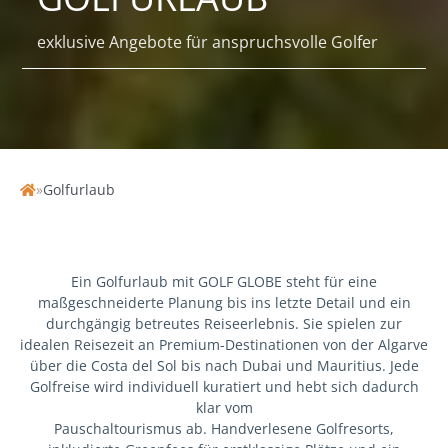
exklusive Angebote für anspruchsvolle Golfer
»
Golfurlaub
Home
Ein Golfurlaub mit GOLF GLOBE steht für eine
maßgeschneiderte Planung bis ins letzte Detail und ein
durchgängig betreutes Reiseerlebnis. Sie spielen zur
idealen Reisezeit an Premium-Destinationen von der Algarve
über die Costa del Sol bis nach Dubai und Mauritius. Jede
Golfreise wird individuell kuratiert und hebt sich dadurch
klar vom
Pauschaltourismus ab. Handverlesene Golfresorts,