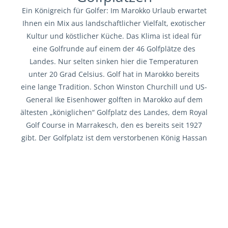
Ein Königreich für Golfer: Im Marokko Urlaub erwartet
Ihnen ein Mix aus landschaftlicher Vielfalt, exotischer
Kultur und köstlicher Küche. Das Klima ist ideal für
eine Golfrunde auf einem der 46 Golfplätze des
Landes. Nur selten sinken hier die Temperaturen
unter 20 Grad Celsius. Golf hat in Marokko bereits
eine lange Tradition. Schon Winston Churchill und US-
General Ike Eisenhower golften in Marokko auf dem
ältesten „königlichen“ Golfplatz des Landes, dem Royal
Golf Course in Marrakesch, den es bereits seit 1927
gibt. Der Golfplatz ist dem verstorbenen König Hassan
II zu verdanken, der leidenschaftlicher Golfer war und
sich seinen eigenen Golfplatz neben dem Palast
anlegen ließ. Wer das Land intensiver entdecken
möchte, findet in unseren
Golfrundreisen
eine
besonders abwechslungsreiche Möglichkeit, Marokko
mit Golf zu verbinden.