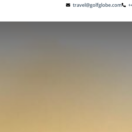
travel@golfglobe.com
+
Golfurlaub
Golfhotels
Golfplätze
Reisetheme