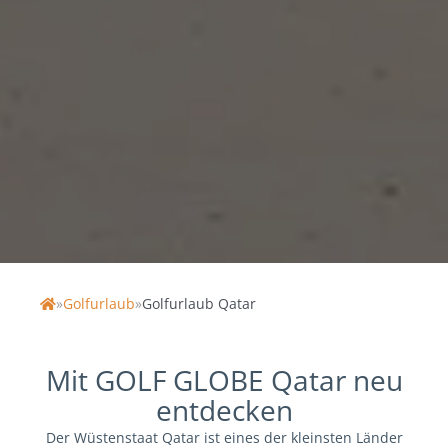
GOLFURLAUB KATAR
»
Golfurlaub
»
Golfurlaub Qatar
Home
Mit GOLF GLOBE Qatar neu
entdecken
Der Wüstenstaat Qatar ist eines der kleinsten Länder