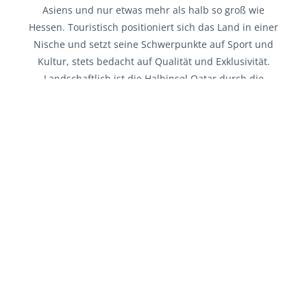
Asiens und nur etwas mehr als halb so groß wie
Hessen. Touristisch positioniert sich das Land in einer
Nische und setzt seine Schwerpunkte auf Sport und
Kultur, stets bedacht auf Qualität und Exklusivität.
Landschaftlich ist die Halbinsel Qatar durch die
wüstenartige Landschaft geprägt, die den größten Teil
des Landes bedecken. Einen faszinierenden Kontrast
zur teils steinigen Wüste bildet die insgesamt 560
Kilometer lange Küstenlinie mit zahlreichen
Badestränden am Persischen Golf. Aktuell beheimatet
das kleine Land vier Golfplätze, Grüns sind allerdings
lediglich im 1998 eröffneten Doha Golf Club sowie im
Education City Golf Club zu finden. Letzterer war seit
seiner Eröffnung im Jahr 2018 bereits zweimal
Austragungsort der Qatar Masters der European Tour.