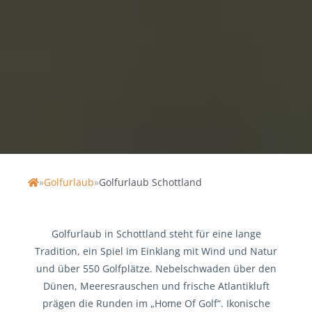
GOLFURLAUB
SCHOTTLAND
»
Golfurlaub
»
Golfurlaub Schottland
Home
Golfurlaub in Schottland steht für eine lange
Tradition, ein Spiel im Einklang mit Wind und Natur
und über 550 Golfplätze. Nebelschwaden über den
Dünen, Meeresrauschen und frische Atlantikluft
prägen die Runden im „Home Of Golf“. Ikonische