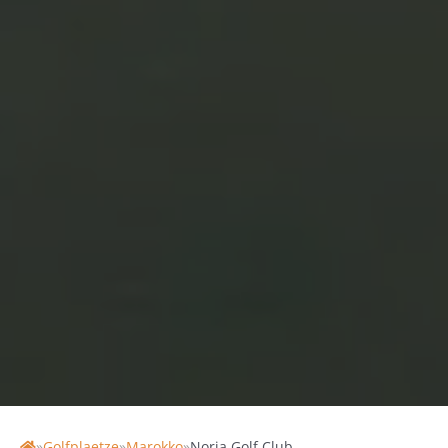
NORIA GOLF CLUB
Marokko, Golfurlaub in Marrakesch
18 Loch | 72 / 72 par | 35 / 35 HCP | 6589 / 4579 Länge
»
Golfplaetze
»
Marokko
»
Noria Golf Club