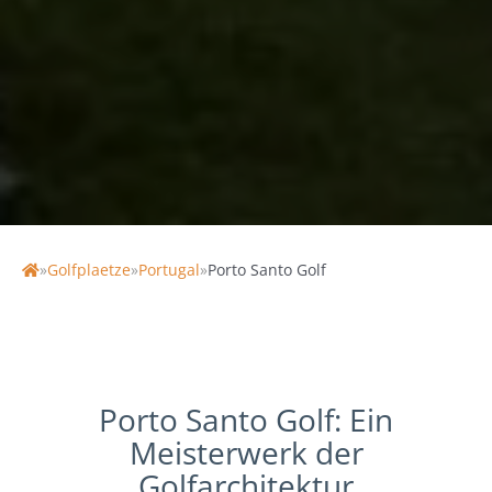
PORTO SANTO GOLF
Portugal, Golfurlaub Madeira
18 Loch | 72 / 72 par | 28 / 35 HCP | 6434 / 5357 Länge
| 131 / 126 Slope
»
Golfplaetze
»
Portugal
»
Porto Santo Golf
Home
Porto Santo Golf: Ein
Meisterwerk der
Golfarchitektur