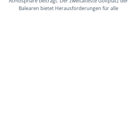
Atmosphäre beiträgt. Der zweitälteste Golfplatz der
Balearen bietet Herausforderungen für alle
Handicaps und lässt auf seinen 18 Löchern keine
Langeweile aufkommen.
GOLFPAKETE