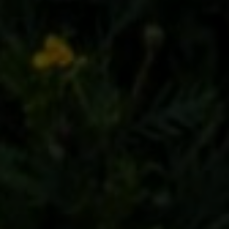
CLUB DE GOLF SON
SERVERA
Spanien, Golfurlaub Mallorca
18 Loch | 72 / 72 par | 28 / 36 HCP | 6050 / 4862 Länge
| 144 / 132 Slope