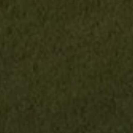
LA MANGA CLUB -
NORTH COURSE
Spanien, Golfurlaub in Murcia
18 Loch | 71 / 71 par | 28 / 36 HCP | 5755 / 4962 Länge