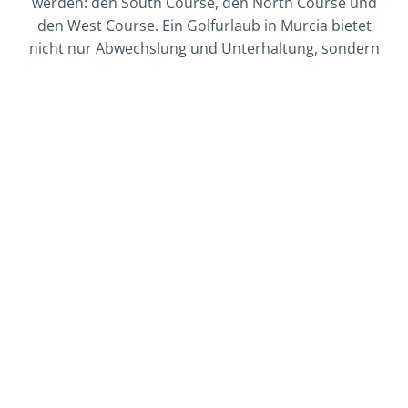
werden: den South Course, den North Course und
den West Course. Ein Golfurlaub in Murcia bietet
nicht nur Abwechslung und Unterhaltung, sondern
auch die Möglichkeit, im frischrenovierten Golfjuwel
Grand Hyatt La Manga Club & Resort zu übernachten,
das sich nur einen Golfschwung entfernt befindet.
GOLFPAKETE