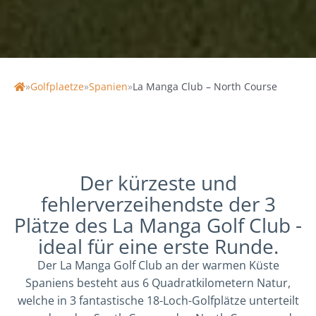
| 132 / 132 Slope
»
Golfplaetze
»
Spanien
»
La Manga Club – North Course
Home
Der kürzeste und
fehlerverzeihendste der 3
Plätze des La Manga Golf Club -
ideal für eine erste Runde.
Der La Manga Golf Club an der warmen Küste
Spaniens besteht aus 6 Quadratkilometern Natur,
welche in 3 fantastische 18-Loch-Golfplätze unterteilt