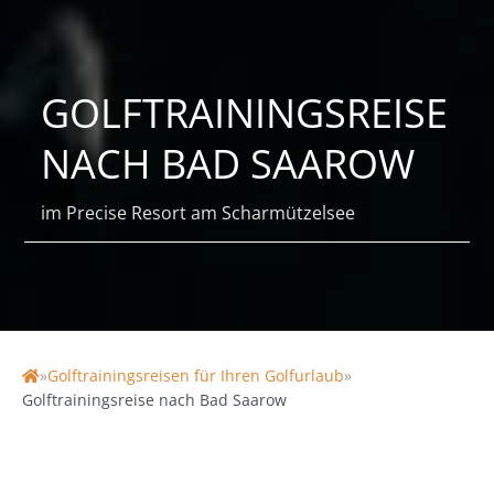
GOLFTRAININGSREISE
NACH BAD SAAROW
im Precise Resort am Scharmützelsee
»
Golftrainingsreisen für Ihren Golfurlaub
»
Home
Golftrainingsreise nach Bad Saarow