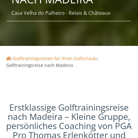
Casa Velha do Palheiro - Relais & Châteaux
»
Golftrainingsreisen für Ihren Golfurlaub
»
Home
Golftrainingsreise nach Madeira
Erstklassige Golftrainingsreise
nach Madeira – Kleine Gruppe,
persönliches Coaching von PGA
Pro Thomas Erlenkötter und