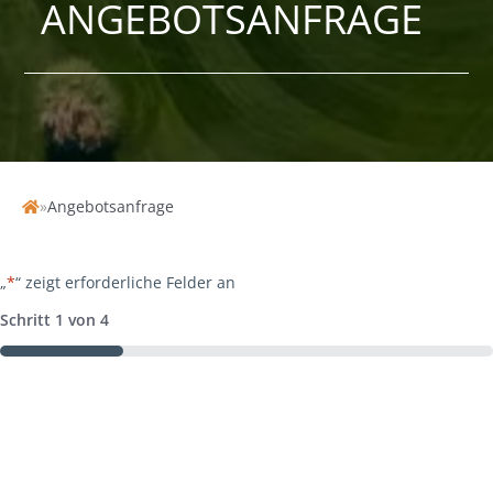
ANGEBOTSANFRAGE
»
Angebotsanfrage
Home
„
*
“ zeigt erforderliche Felder an
Schritt
1
von
4
25%
1.
Reisedetails