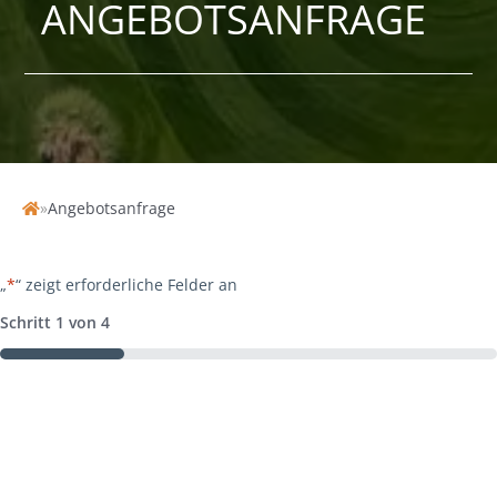
ANGEBOTSANFRAGE
»
Angebotsanfrage
Home
„
*
“ zeigt erforderliche Felder an
Schritt
1
von
4
25%
1.
Reisedetails