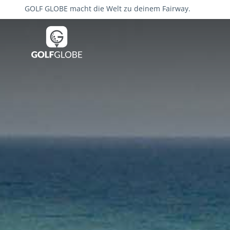
GOLF GLOBE macht die Welt zu deinem Fairway.