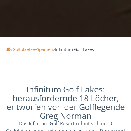
18 Loch | 71 / 71 par | 28 / 35 HCP | 6317 / 4988 Länge
| 136 / 130 Slope
»
Golfplaetze
»
Spanien
»
Infinitum Golf Lakes
Home
Infinitum Golf Lakes:
herausfordernde 18 Löcher,
entworfen von der Golflegende
Greg Norman
Das Infinitum Golf Resort rühmt sich mit 3
Golfplätzen, jeder mit einem einzigartigen Design und