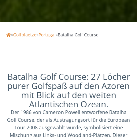
| 141 / 132 Slope
»
Golfplaetze
»
Portugal
»
Batalha Golf Course
Home
Batalha Golf Course: 27 Löcher
purer Golfspaß auf den Azoren
mit Blick auf den weiten
Atlantischen Ozean.
Der 1986 von Cameron Powell entworfene Batalha
Golf Course, der als Austragungsort für die European
Tour 2008 ausgewählt wurde, symbolisiert eine
Mischung aus Links- und Woodland-Plätzen. Dieser