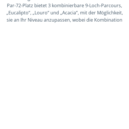
Par-72-Platz bietet 3 kombinierbare 9-Loch-Parcours,
„Eucalipto“, „Louro“ und „Acacia“, mit der Möglichkeit,
sie an Ihr Niveau anzupassen, wobei die Kombination
Louro-Eucalipto die anspruchsvollste und die
Kombination Acacia-Louro die angenehmste ist.
GOLFPAKETE