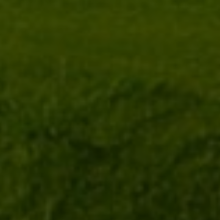
BATALHA GOLF COURSE
Portugal, Golfurlaub auf den Azoren
27 Loch | 72 / 72 par | 28 / 32 HCP | 6435 / 5366 Länge