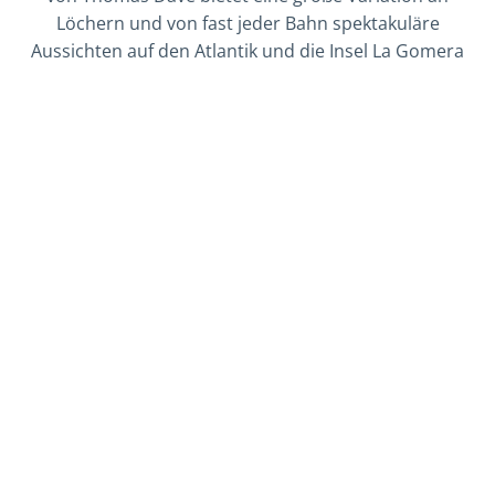
Löchern und von fast jeder Bahn spektakuläre
Aussichten auf den Atlantik und die Insel La Gomera
GOLFPAKETE