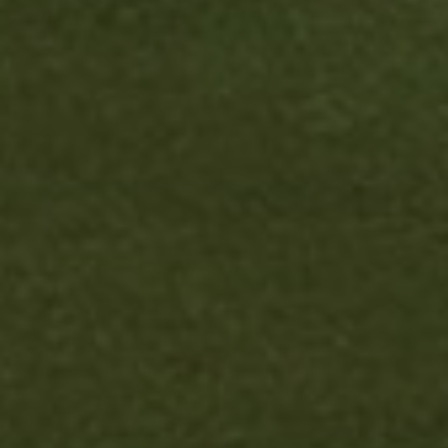
ABAMA GOLF
Spanien, Golfurlaub Teneriffa
18 Loch | 72 / 72 par | 28 / 36 HCP | 6281 / 4949 Länge