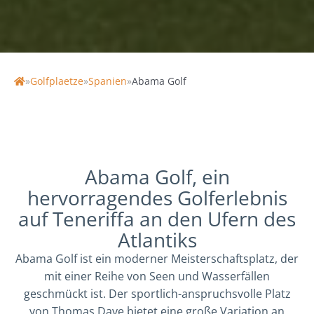
| 136 / 131 Slope
»
Golfplaetze
»
Spanien
»
Abama Golf
Home
Abama Golf, ein
hervorragendes Golferlebnis
auf Teneriffa an den Ufern des
Atlantiks
Abama Golf ist ein moderner Meisterschaftsplatz, der
mit einer Reihe von Seen und Wasserfällen
geschmückt ist. Der sportlich-anspruchsvolle Platz
von Thomas Dave bietet eine große Variation an