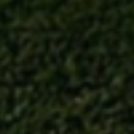
SANTIBURI SAMUI
COUNTRY CLUB
Thailand, Koh Samui
18 Loch | 72 / 72 par | 28 / 35 HCP | 6336 / 4313 Länge
| 153 / 128 Slope