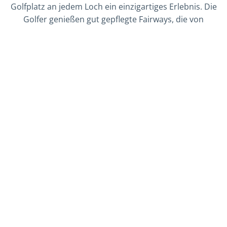
Golfplatz an jedem Loch ein einzigartiges Erlebnis. Die
Golfer genießen gut gepflegte Fairways, die von
Palmen und tropischen Bäumen umgeben sind,
während die strategisch gestalteten Greens einen
Panoramablick auf das Meer und die umliegende
Küste bieten. Mit einer perfekten Mischung aus
technischen Herausforderungen und
atemberaubenden Landschaften verspricht der
Santiburi Samui Country Club eine unvergessliche
Golfrunde für Spieler aller Spielstärken.