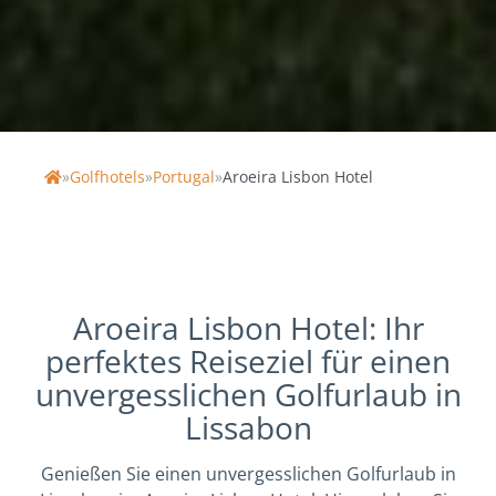
Direkt am Golfplatz
Empfohlen für Gruppen
Pools
»
Golfhotels
»
Portugal
»
Aroeira Lisbon Hotel
Home
Aroeira Lisbon Hotel: Ihr
perfektes Reiseziel für einen
unvergesslichen Golfurlaub in
Lissabon
Genießen Sie einen unvergesslichen Golfurlaub in