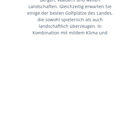
Landschaften. Gleichzeitig erwarten Sie
einige der besten Golfplätze des Landes,
die sowohl spielerisch als auch
landschaftlich überzeugen. In
Kombination mit mildem Klima und
hervorragender Infrastruktur entsteht ein
abwechslungsreicher und hochwertiger
Golfurlaub.
GOLFHOTELS & RESORTS