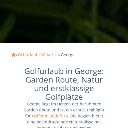
»
Golfurlaub
»
Südafrika
»
George
Home
Golfurlaub in George:
Garden Route, Natur
und erstklassige
Golfplätze
George liegt im Herzen der berühmten
Garden Route und ist ein echtes Highlight
für
Golfer in Südafrika
. Die Region bietet
eine beeindruckende Naturkulisse mit
Bergen, Wäldern und weiten