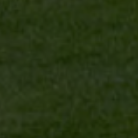
CRETE GOLF CLUB &
HOTEL
Griechenland, Golfurlaub Kreta
Direkt am Golfplatz
Pools