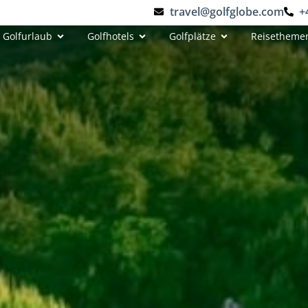
travel@golfglobe.com
+
Golfurlaub
Golfhotels
Golfplätze
Reisetheme