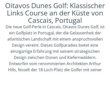
Oitavos Dunes Golf: Klassischer
Links Course an der Küste von
Cascais, Portugal
Die neue Golf-Perle in Cascais, Oitavos Dunes Golf, ist
ein Golfplatz in Portugal, der die Gelassenheit der
atlantischen Landschaft mit einem anspruchsvollen
Design vereint. Dieses Golfparadies bietet eine
einzigartige Erfahrung mit seinem strategischen
Design zwischen Dünen und Kiefernwäldern.
Entworfen vom renommierten Architekten Arthur
Hills, fesselt der 18-Loch-Platz die Golfer mit seiner
natürlichen Schönheit und taktischen
Herausforderungen. Die Spieler können
atemberaubende Ausblicke auf den Atlantik genießen,
während sie sich strategischen Hindernissen und
Fairways mit festem Sandboden stellen. Die Nähe
zum luxuriösen Golfhotel The Oitavos rundet das