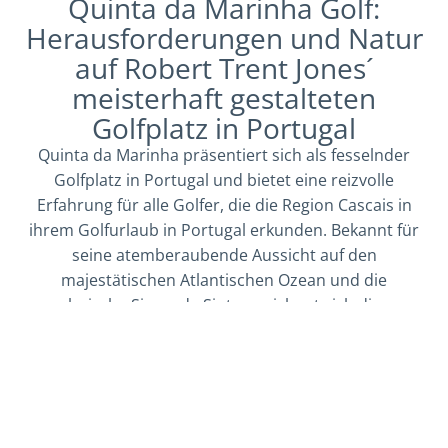
Quinta da Marinha Golf:
Herausforderungen und Natur
auf Robert Trent Jones´
meisterhaft gestalteten
Golfplatz in Portugal
Quinta da Marinha präsentiert sich als fesselnder
Golfplatz in Portugal und bietet eine reizvolle
Erfahrung für alle Golfer, die die Region Cascais in
ihrem Golfurlaub in Portugal erkunden. Bekannt für
seine atemberaubende Aussicht auf den
majestätischen Atlantischen Ozean und die
malerische Sierra de Sintra, zeichnet sich dieser
Golfplatz in Lissabon durch zahlreiche erhöhte
Abschlag- und Grünflächen aus, die dem ohnehin
herausfordernden Design eine zusätzliche Dimension
verleihen. Die Golfer müssen sich auf zahlreiche
strategisch platzierte Bunker und Wasserhindernisse