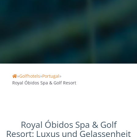
GOLF RESORT
Portugal, Cascais & Silberküste
Direkt am Golfplatz
Pools
Wellness / Spa
»
Golfhotels
»
Portugal
»
Home
Royal Óbidos Spa & Golf Resort
Royal Óbidos Spa & Golf
Resort: Luxus und Gelassenheit